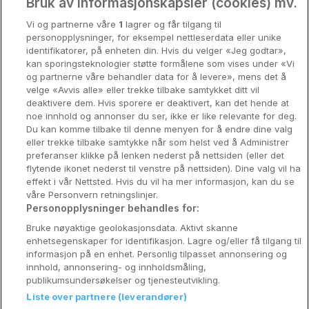
Oslo
Bruk av informasjonskapsler (cookies) mv.
4496 NO
SALG
Vi og partnerne våre
1
lagrer og får tilgang til
Stavanger
Thon Hotel Orion
personopplysninger, for eksempel nettleserdata eller unike
identifikatorer, på enheten din. Hvis du velger «Jeg godtar»,
Bergen
Bergen • 637m from centre
kan sporingsteknologier støtte formålene som vises under «Vi
9.4
Excellent
og partnerne våre behandler data for å levere», mens det å
Utforsk Norden
☕
Incl Breakfast
velge «Avvis alle» eller trekke tilbake samtykket ditt vil
Sold out
deaktivere dem. Hvis sporere er deaktivert, kan det hende at
Om Coop HotellKupp
noe innhold og annonser du ser, ikke er like relevante for deg.
Check other dates
Du kan komme tilbake til denne menyen for å endre dine valg
Konkurranse
eller trekke tilbake samtykke når som helst ved å Administrer
preferanser klikke på lenken nederst på nettsiden (eller det
Koselig avbrekk
SALG
flytende ikonet nederst til venstre på nettsiden). Dine valg vil ha
Thon Hotel Rosenkrantz
effekt i vår Nettsted. Hvis du vil ha mer informasjon, kan du se
Velvære i var
Bergen
våre Personvern retningslinjer.
Personopplysninger behandles for:
Premiumhotell
Bergen • 294m from centre
Bruke nøyaktige geolokasjonsdata. Aktivt skanne
9.5
Excellent
enhetsegenskaper for identifikasjon. Lagre og/eller få tilgang til
Venninnetur
☕
Incl Breakfast
informasjon på en enhet. Personlig tilpasset annonsering og
Sold out
innhold, annonsering- og innholdsmåling,
publikumsundersøkelser og tjenesteutvikling.
Check other dates
Liste over partnere (leverandører)
Reservasjonsspørsmål: