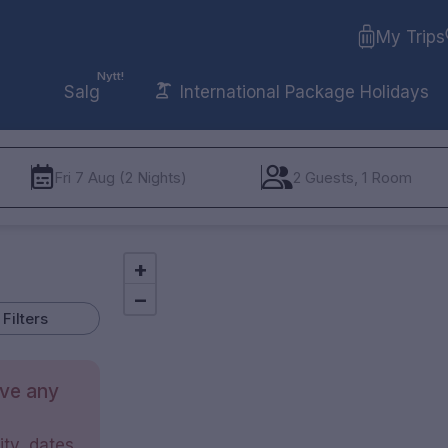
My Trips
Nytt!
Salg
International Package Holidays
Fri 7 Aug (2 Nights)
2 Guests, 1 Room
+
−
Filters
ave any
ty, dates