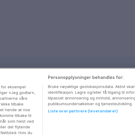
sjon
Personopplysninger behandles for:
med våre beste tips og nyttige reiseguider
Bruke nøyaktige geolokasjonsdata. Aktivt sk
, for eksempel
identifikasjon. Lagre og/eller få tilgang til in
velger «Jeg godtar»,
tilpasset annonsering og innhold, annonserin
partnerne våre
publikumsundersøkelser og tjenesteutvikling.
rekke tilbake
 det hende at noe
Liste over partnere (leverandører)
komme tilbake til
 når som helst ved
ller det flytende
r Nettsted. Hvis du