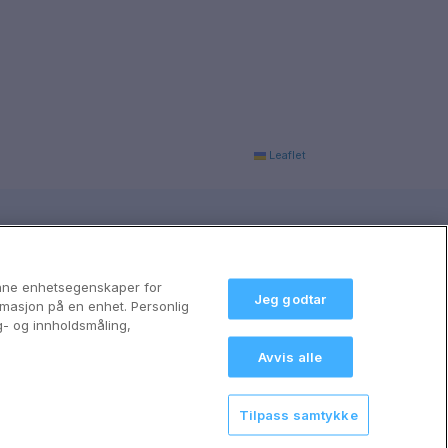
Leaflet
anne enhetsegenskaper for
Jeg godtar
formasjon på en enhet. Personlig
g- og innholdsmåling,
Avvis alle
Tilpass samtykke