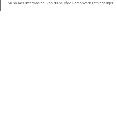
vil ha mer informasjon, kan du se våre Personvern retningslinjer.
Utenfor allfarvei - Norges mindre
kjente reisemål
Drømmer du om en Norgesferie uten 
og turistpress? Oppdag landets skjult
perler og finn ditt neste hotellopphold 
medlemspris med Coop HotellKupp.
Read mor