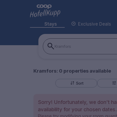
Stays
Exclusive Deals
Kramfors
Kramfors:
0
properties
available
Sort
Sorry! Unfortunately, we don't h
availability for your chosen dates.
Please try modifying your room quanti