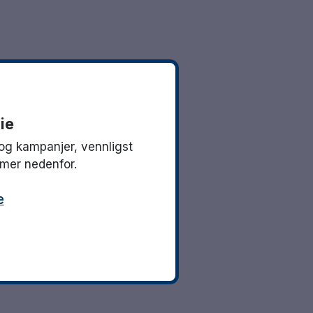
ie
og kampanjer, vennligst
mmer nedenfor.
e