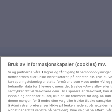
Reisetips og inspira
Bruk av informasjonskapsler (cookies) mv.
Få inspirasjon til ditt neste eventyr 
Vi og partnerne våre
1
lagrer og får tilgang til personopplysninger
nettleserdata eller unike identifikatorer, på enheten din. Hvis du 
kan sporingsteknologier støtte formålene som vises under «Vi og 
View all
behandler data for å levere», mens det å velge «Avvis alle» eller t
samtykket ditt vil deaktivere dem. Hvis sporere er deaktivert, kan
innhold og annonser du ser, ikke er like relevante for deg. Du kan 
denne menyen for å endre dine valg eller trekke tilbake samtykke
å Administrer preferanser klikke på lenken nederst på nettsiden (e
ikonet nederst til venstre på nettsiden). Dine valg vil ha effekt i vå