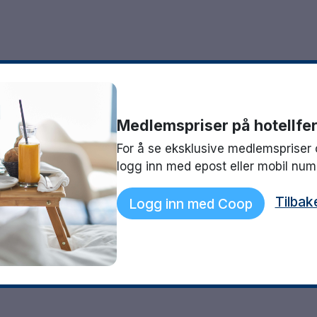
Medlemspriser på hotellfer
For å se eksklusive medlemspriser 
logg inn med epost eller mobil nu
Tilbak
Logg inn med Coop