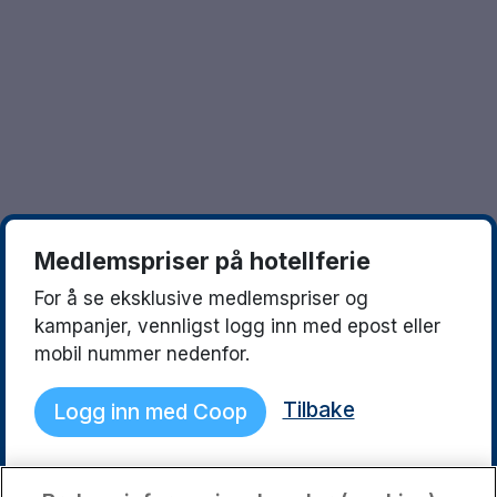
Göteborg
Europa
Familierom
Hele Danmark
Opplev en ny destinasjon
Done
Norges beste reisemål
Storbyweekend
Nordiske byer
Medlemspriser på hotellferie
Aktiv Ferie
For å se eksklusive medlemspriser og
Pakketilbud
kampanjer, vennligst logg inn med epost eller
mobil nummer nedenfor.
Pakketilbud Sverige
1430 NOK
Tilbake
Logg inn med Coop
Byferie i Norge
Kystdestinasjoner