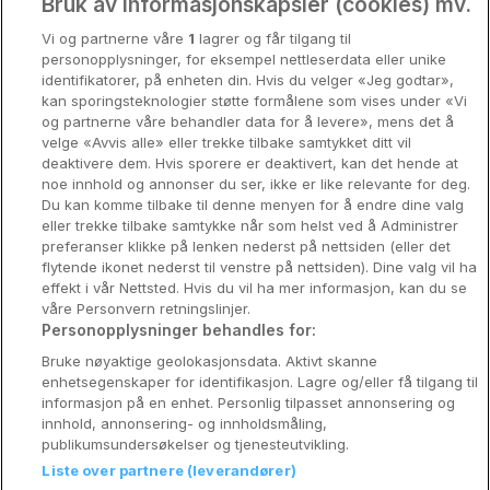
Oslo
Bruk av informasjonskapsler (cookies) mv.
Vi og partnerne våre
1
lagrer og får tilgang til
Stavanger
personopplysninger, for eksempel nettleserdata eller unike
identifikatorer, på enheten din. Hvis du velger «Jeg godtar»,
Bergen
kan sporingsteknologier støtte formålene som vises under «Vi
og partnerne våre behandler data for å levere», mens det å
Utforsk Norden
velge «Avvis alle» eller trekke tilbake samtykket ditt vil
deaktivere dem. Hvis sporere er deaktivert, kan det hende at
Om Coop HotellKupp
noe innhold og annonser du ser, ikke er like relevante for deg.
Du kan komme tilbake til denne menyen for å endre dine valg
Konkurranse
eller trekke tilbake samtykke når som helst ved å Administrer
preferanser klikke på lenken nederst på nettsiden (eller det
Koselig avbrekk
flytende ikonet nederst til venstre på nettsiden). Dine valg vil ha
effekt i vår Nettsted. Hvis du vil ha mer informasjon, kan du se
Velvære i var
våre Personvern retningslinjer.
Personopplysninger behandles for:
Premiumhotell
Bruke nøyaktige geolokasjonsdata. Aktivt skanne
enhetsegenskaper for identifikasjon. Lagre og/eller få tilgang til
Venninnetur
informasjon på en enhet. Personlig tilpasset annonsering og
innhold, annonsering- og innholdsmåling,
publikumsundersøkelser og tjenesteutvikling.
Liste over partnere (leverandører)
Reservasjonsspørsmål: