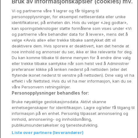
Oslo
Bruk av informasjonskapsler (cookies) mv.
Vi og partnerne våre
1
lagrer og får tilgang til
Stavanger
personopplysninger, for eksempel nettleserdata eller unike
identifikatorer, på enheten din. Hvis du velger «Jeg godtar»,
Bergen
kan sporingsteknologier støtte formålene som vises under «Vi
og partnerne våre behandler data for å levere», mens det å
Utforsk Norden
velge «Avvis alle» eller trekke tilbake samtykket ditt vil
deaktivere dem. Hvis sporere er deaktivert, kan det hende at
Om Coop HotellKupp
noe innhold og annonser du ser, ikke er like relevante for deg.
Du kan komme tilbake til denne menyen for å endre dine valg
Konkurranse
eller trekke tilbake samtykke når som helst ved å Administrer
preferanser klikke på lenken nederst på nettsiden (eller det
Koselig avbrekk
flytende ikonet nederst til venstre på nettsiden). Dine valg vil ha
effekt i vår Nettsted. Hvis du vil ha mer informasjon, kan du se
Velvære i var
våre Personvern retningslinjer.
Personopplysninger behandles for:
Premiumhotell
Bruke nøyaktige geolokasjonsdata. Aktivt skanne
enhetsegenskaper for identifikasjon. Lagre og/eller få tilgang til
Venninnetur
informasjon på en enhet. Personlig tilpasset annonsering og
innhold, annonsering- og innholdsmåling,
publikumsundersøkelser og tjenesteutvikling.
Liste over partnere (leverandører)
Reservasjonsspørsmål: