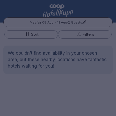
Mayfair
·
09 Aug - 11 Aug
·
2 Guests
+
Popular Destinations:
−
Sort
Filters
Hele Norge
We couldn’t find availability in your chosen
Oslo
area, but these nearby locations have fantastic
hotels waiting for you!
Bergen
Kontakt oss
Spørsmål og svar
Vilkår
Gift Vouchers
Coop.no
Cookie policy
Manage Preferences
Trondheim
Personvernspolicy
Hele Sverige
Stockholm
Hotellopphold