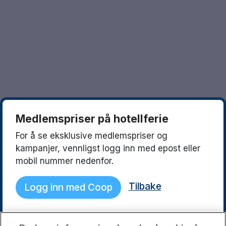
Göteborg
Europa
Familierom
Hele Danmark
Opplev en ny destinasjon
Done
Norges beste reisemål
Storbyweekend
Nordiske byer
Medlemspriser på hotellferie
Aktiv Ferie
For å se eksklusive medlemspriser og
Pakketilbud
kampanjer, vennligst logg inn med epost eller
mobil nummer nedenfor.
Pakketilbud Sverige
Tilbake
Logg inn med Coop
Byferie i Norge
Kystdestinasjoner