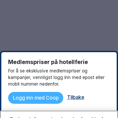
Göteborg
Europa
Familierom
Hele Danmark
Opplev en ny destinasjon
Done
Norges beste reisemål
Storbyweekend
Nordiske byer
Medlemspriser på hotellferie
Aktiv Ferie
For å se eksklusive medlemspriser og
Pakketilbud
kampanjer, vennligst logg inn med epost eller
mobil nummer nedenfor.
Pakketilbud Sverige
Tilbake
Logg inn med Coop
Byferie i Norge
Kystdestinasjoner