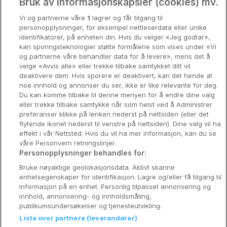
Oslo
Bruk av informasjonskapsler (cookies) mv.
Vi og partnerne våre
1
lagrer og får tilgang til
Stavanger
personopplysninger, for eksempel nettleserdata eller unike
identifikatorer, på enheten din. Hvis du velger «Jeg godtar»,
Bergen
kan sporingsteknologier støtte formålene som vises under «Vi
og partnerne våre behandler data for å levere», mens det å
Utforsk Norden
velge «Avvis alle» eller trekke tilbake samtykket ditt vil
deaktivere dem. Hvis sporere er deaktivert, kan det hende at
Om Coop HotellKupp
noe innhold og annonser du ser, ikke er like relevante for deg.
Du kan komme tilbake til denne menyen for å endre dine valg
Konkurranse
eller trekke tilbake samtykke når som helst ved å Administrer
preferanser klikke på lenken nederst på nettsiden (eller det
Koselig avbrekk
flytende ikonet nederst til venstre på nettsiden). Dine valg vil ha
effekt i vår Nettsted. Hvis du vil ha mer informasjon, kan du se
Velvære i var
våre Personvern retningslinjer.
Personopplysninger behandles for:
Premiumhotell
Bruke nøyaktige geolokasjonsdata. Aktivt skanne
enhetsegenskaper for identifikasjon. Lagre og/eller få tilgang til
Venninnetur
informasjon på en enhet. Personlig tilpasset annonsering og
innhold, annonsering- og innholdsmåling,
publikumsundersøkelser og tjenesteutvikling.
Liste over partnere (leverandører)
Reservasjonsspørsmål: