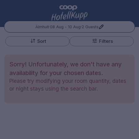
Älmhult
·
08 Aug - 10 Aug
·
2 Guests
+
Popular Destinations:
−
Sort
Filters
Hele Norge
Sorry! Unfortunately, we don't have any
Oslo
availability for your chosen dates.
Please try modifying your room quantity, dates
Bergen
or night stays using the search bar.
Kontakt oss
Spørsmål og svar
Vilkår
Gift Vouchers
Coop.no
Cookie policy
Manage Preferences
Trondheim
Personvernspolicy
Hele Sverige
Stockholm
Hotellopphold