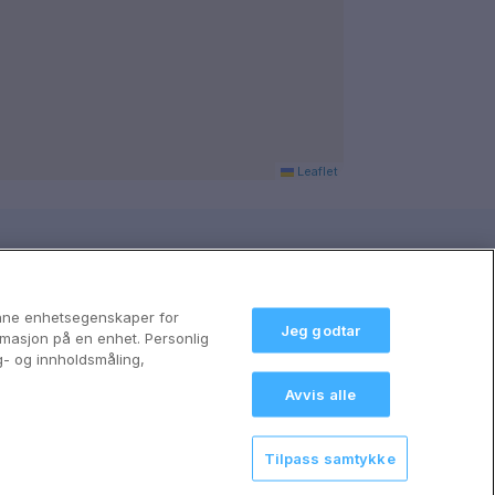
Leaflet
anne enhetsegenskaper for
Jeg godtar
formasjon på en enhet. Personlig
g- og innholdsmåling,
Avvis alle
Tilpass samtykke