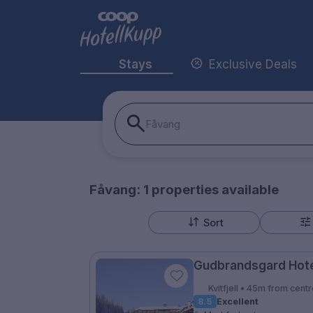
Stays
Exclusive Deals
Fåvang
Fåvang:
1
properties
available
Sort
Gudbrandsgard Hote
Kvitfjell • 45m from cent
8.5
Excellent