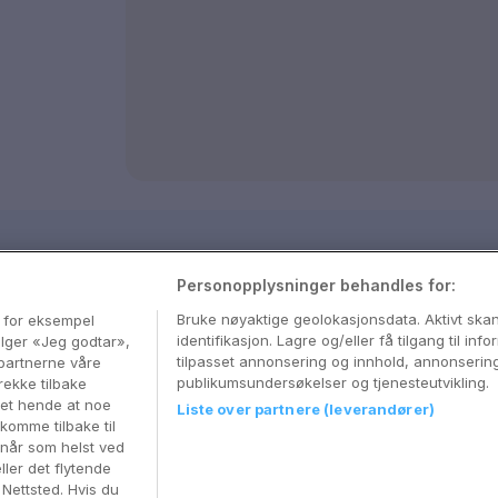
sjon
Personopplysninger behandles for:
med våre beste tips og nyttige reiseguider
Bruke nøyaktige geolokasjonsdata. Aktivt sk
, for eksempel
identifikasjon. Lagre og/eller få tilgang til in
velger «Jeg godtar»,
tilpasset annonsering og innhold, annonserin
partnerne våre
publikumsundersøkelser og tjenesteutvikling.
rekke tilbake
 det hende at noe
Liste over partnere (leverandører)
komme tilbake til
 når som helst ved
ller det flytende
r Nettsted. Hvis du