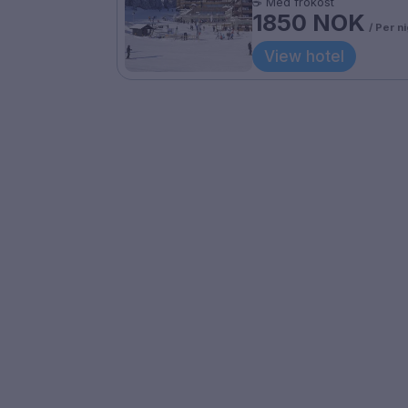
☕ Med frokost
1850 NOK
/ Per n
View hotel