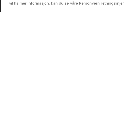
vil ha mer informasjon, kan du se våre Personvern retningslinjer.
Utenfor allfarvei - Norges mindre
kjente reisemål
Drømmer du om en Norgesferie uten 
og turistpress? Oppdag landets skjult
perler og finn ditt neste hotellopphold 
medlemspris med Coop HotellKupp.
Read mor