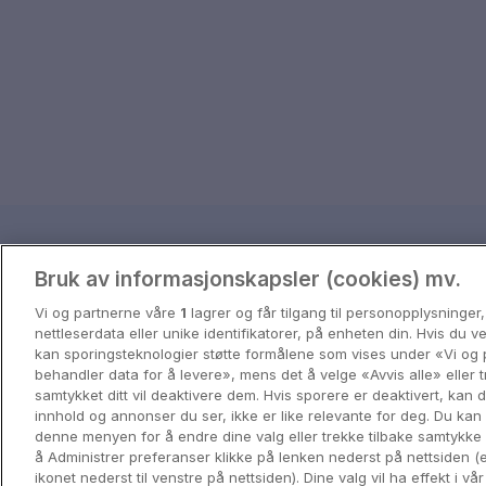
Reisetips og inspira
Bruk av informasjonskapsler (cookies) mv.
Få inspirasjon til ditt neste eventyr 
Vi og partnerne våre
1
lagrer og får tilgang til personopplysninger
nettleserdata eller unike identifikatorer, på enheten din. Hvis du 
kan sporingsteknologier støtte formålene som vises under «Vi og 
View all
behandler data for å levere», mens det å velge «Avvis alle» eller t
samtykket ditt vil deaktivere dem. Hvis sporere er deaktivert, kan
innhold og annonser du ser, ikke er like relevante for deg. Du kan 
denne menyen for å endre dine valg eller trekke tilbake samtykke
å Administrer preferanser klikke på lenken nederst på nettsiden (e
ikonet nederst til venstre på nettsiden). Dine valg vil ha effekt i vå