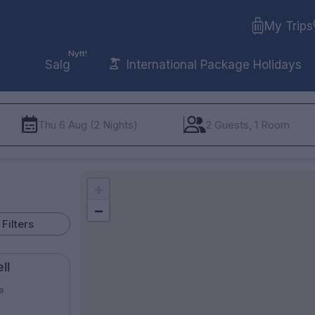
My Trips
Nytt!
Salg
International Package Holidays
Thu 6 Aug (2 Nights)
2 Guests, 1 Room
+
−
Filters
ll
re