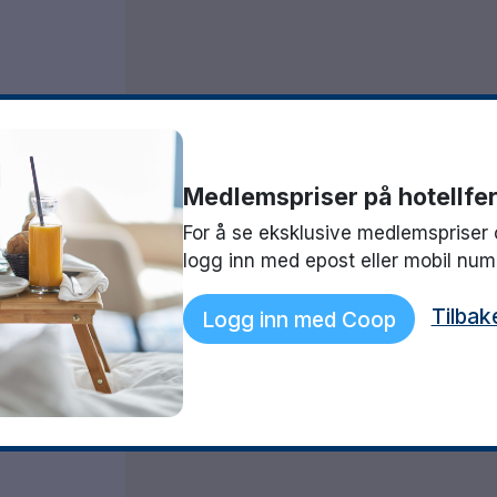
Medlemspriser på hotellfer
1850
For å se eksklusive medlemspriser 
logg inn med epost eller mobil nu
Tilbak
Logg inn med Coop