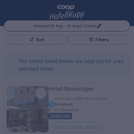
Gislaved
·
08 Aug - 10 Aug
·
2 Guests
+
Popular Destinations:
−
Sort
Filters
Hele Norge
The hotels listed below are sold out for your
Oslo
selected dates.
Bergen
Kontakt oss
Spørsmål og svar
Vilkår
Gift Vouchers
Hotell Nissastigen
Coop.no
Cookie policy
Manage Preferences
Trondheim
Gislaved • 468m from centre
Personvernspolicy
9
Excellent
Hele Sverige
☕
Incl Breakfast
Sold out
Stockholm
Check other dates
Hotellopphold