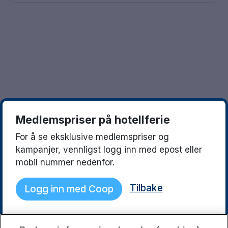
Göteborg
Europa
Familierom
Hele Danmark
Opplev en ny destinasjon
Done
Norges beste reisemål
Storbyweekend
Nordiske byer
Medlemspriser på hotellferie
Aktiv Ferie
For å se eksklusive medlemspriser og
Pakketilbud
kampanjer, vennligst logg inn med epost eller
mobil nummer nedenfor.
Pakketilbud Sverige
Tilbake
Logg inn med Coop
Byferie i Norge
Kystdestinasjoner