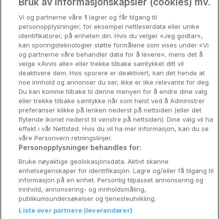
Oslo
Bruk av informasjonskapsler (cookies) mv.
Vi og partnerne våre
1
lagrer og får tilgang til
Stavanger
personopplysninger, for eksempel nettleserdata eller unike
identifikatorer, på enheten din. Hvis du velger «Jeg godtar»,
Bergen
kan sporingsteknologier støtte formålene som vises under «Vi
og partnerne våre behandler data for å levere», mens det å
Utforsk Norden
velge «Avvis alle» eller trekke tilbake samtykket ditt vil
deaktivere dem. Hvis sporere er deaktivert, kan det hende at
Om Coop HotellKupp
noe innhold og annonser du ser, ikke er like relevante for deg.
Du kan komme tilbake til denne menyen for å endre dine valg
Konkurranse
eller trekke tilbake samtykke når som helst ved å Administrer
preferanser klikke på lenken nederst på nettsiden (eller det
Koselig avbrekk
flytende ikonet nederst til venstre på nettsiden). Dine valg vil ha
effekt i vår Nettsted. Hvis du vil ha mer informasjon, kan du se
Velvære i var
våre Personvern retningslinjer.
Personopplysninger behandles for:
Premiumhotell
Bruke nøyaktige geolokasjonsdata. Aktivt skanne
enhetsegenskaper for identifikasjon. Lagre og/eller få tilgang til
Venninnetur
informasjon på en enhet. Personlig tilpasset annonsering og
innhold, annonsering- og innholdsmåling,
publikumsundersøkelser og tjenesteutvikling.
Liste over partnere (leverandører)
Reservasjonsspørsmål: