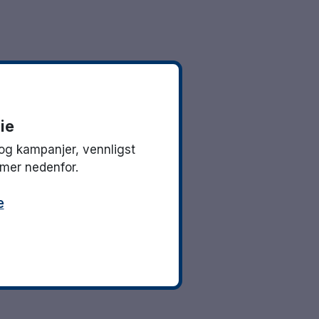
ie
og kampanjer, vennligst
mmer nedenfor.
e