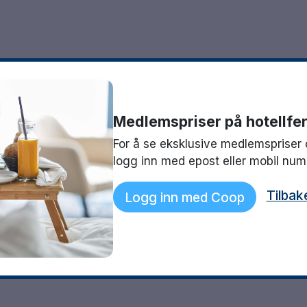
Medlemspriser på hotellfer
For å se eksklusive medlemspriser 
logg inn med epost eller mobil nu
Tilbak
Logg inn med Coop