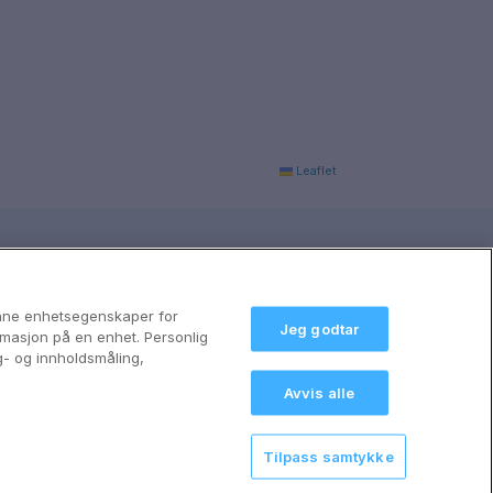
Leaflet
anne enhetsegenskaper for
Jeg godtar
formasjon på en enhet. Personlig
g- og innholdsmåling,
Avvis alle
Tilpass samtykke