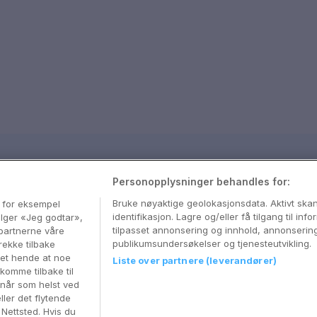
sjon
Personopplysninger behandles for:
med våre beste tips og nyttige reiseguider
Bruke nøyaktige geolokasjonsdata. Aktivt sk
, for eksempel
identifikasjon. Lagre og/eller få tilgang til in
velger «Jeg godtar»,
tilpasset annonsering og innhold, annonserin
partnerne våre
publikumsundersøkelser og tjenesteutvikling.
rekke tilbake
 det hende at noe
Liste over partnere (leverandører)
komme tilbake til
 når som helst ved
ller det flytende
r Nettsted. Hvis du