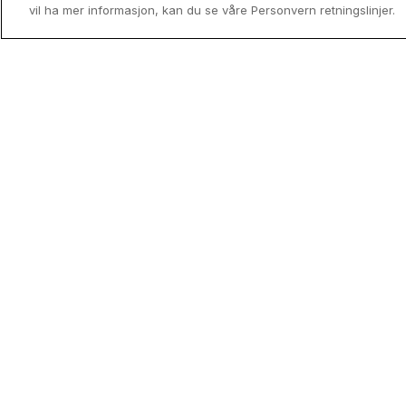
vil ha mer informasjon, kan du se våre Personvern retningslinjer.
Utenfor allfarvei - Norges mindre
kjente reisemål
Drømmer du om en Norgesferie uten 
og turistpress? Oppdag landets skjult
perler og finn ditt neste hotellopphold 
medlemspris med Coop HotellKupp.
Read mor