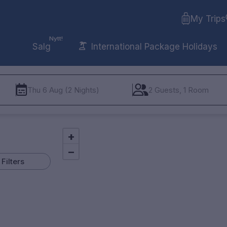
My Trips
Nytt!
Salg
International Package Holidays
Thu 6 Aug (2 Nights)
2 Guests, 1 Room
+
−
Filters