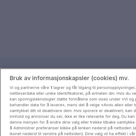
Reisetips og inspira
Bruk av informasjonskapsler (cookies) mv.
Få inspirasjon til ditt neste eventyr 
Vi og partnerne våre
1
lagrer og får tilgang til personopplysninger
nettleserdata eller unike identifikatorer, på enheten din. Hvis du 
kan sporingsteknologier støtte formålene som vises under «Vi og 
View all
behandler data for å levere», mens det å velge «Avvis alle» eller t
samtykket ditt vil deaktivere dem. Hvis sporere er deaktivert, kan
innhold og annonser du ser, ikke er like relevante for deg. Du kan 
denne menyen for å endre dine valg eller trekke tilbake samtykke
å Administrer preferanser klikke på lenken nederst på nettsiden (e
ikonet nederst til venstre på nettsiden). Dine valg vil ha effekt i vå